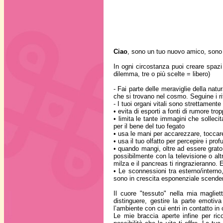
Ciao
, sono un tuo nuovo amico, sono 
In ogni circostanza puoi creare spazi a
dilemma, tre o più scelte = libero)
- Fai parte delle meraviglie della natu
che si trovano nel cosmo. Seguine i ri
- I tuoi organi vitali sono strettament
• evita di esporti a fonti di rumore tro
• limita le tante immagini che solleci
per il bene del tuo fegato
• usa le mani per accarezzare, toccare
• usa il tuo olfatto per percepire i pro
• quando mangi, oltre ad essere grato 
possibilmente con la televisione o alt
milza e il pancreas ti ringrazieranno. E
• Le sconnessioni tra esterno/interno
sono in crescita esponenziale scenden
Il cuore "tessuto" nella mia magliet
distinguere, gestire la parte emotiva
l’ambiente con cui entri in contatto in 
Le mie braccia aperte infine per ricor