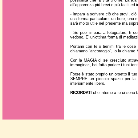
possibilità che la vita ti offre. La tu
all’apparenza più brevi e più facili e
- Impara a scrivere ciò che provi, ci
una forma particolare, un fiore, una 
sarà molto utile nel presente ma sopratt
- Se puoi impara a fotografare, ti se
vedono. E' un'ottima forma di meditaz
Portami con te o tienimi tra le cos
chiamano "ancoraggio", io la chiamo
Con la MAGIA ci sei cresciuto attrav
immaginari, hai fatto parlare i tuoi tan
Forse è stato proprio un orsetto il tuo
SEMPRE un piccolo spazio per la MA
interiormente libero.
RICORDATI
che intorno a te ci sono 