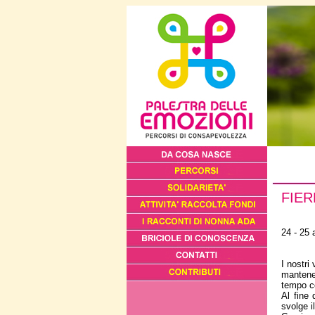
FIE
24 - 25
I nostri
mantener
tempo co
Al fine 
svolge i