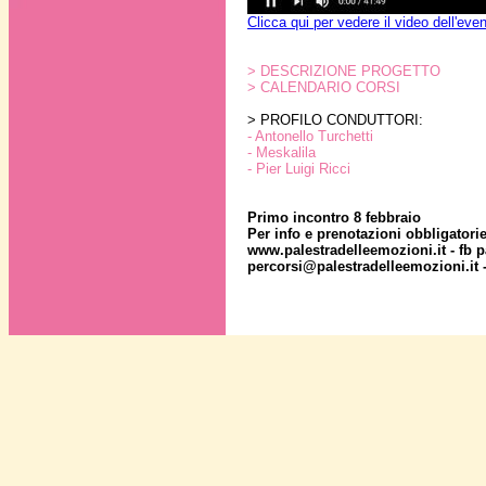
Clicca qui per vedere il video dell'eve
> DESCRIZIONE PROGETTO
> CALENDARIO CORSI
> PROFILO CONDUTTORI:
- Antonello Turchetti
- Meskalila
- Pier Luigi Ricci
Primo incontro 8 febbraio
Per info e prenotazioni obbligator
www.palestradelleemozioni.it - fb p
percorsi@palestradelleemozioni.it 